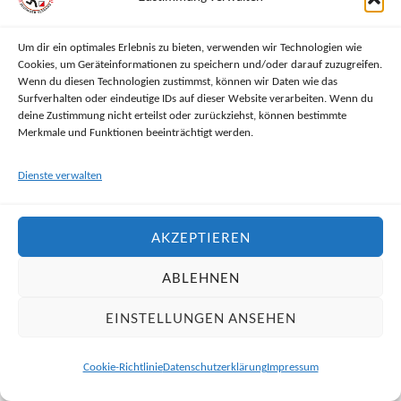
Nach dem 2. Wechsel hatte der amtuere4nde
Doppelweltmeister Johan Ek Larsson diese 1:42 min
Um dir ein optimales Erlebnis zu bieten, verwenden wir Technologien wie
nicht nur aufgeholt, sondern konnte Joona Hula (FIN 1)
Cookies, um Geräteinformationen zu speichern und/oder darauf zuzugreifen.
Wenn du diesen Technologien zustimmst, können wir Daten wie das
mit nun 2:33 min doch recht klar auf Abstand halten,
Surfverhalten oder eindeutige IDs auf dieser Website verarbeiten. Wenn du
während Finnland 2 mit Valtten Rantala den dritten
deine Zustimmung nicht erteilst oder zurückziehst, können bestimmte
Merkmale und Funktionen beeinträchtigt werden.
Platz vor den stark aufkommenden Dänen mit Elias
Hinge als 2.Läufer halten.
Dienste verwalten
Somit war, zumindest auf den Medaillenrängen Silber
AKZEPTIEREN
und Bronze für Spannung gesorgt. Während vorn für
Schweden 1 Martin Jansson „nichts anbrennen“ ließ
ABLEHNEN
und fehlerlos beim Schießen blieb, entschieden mit
EINSTELLUNGEN ANSEHEN
sehr guten Ergebnissen Antti Ivari (FIN 1) und Mikko
Hölsö (FIN 2) dann gleich zewi finnische Teams den
Cookie-Richtlinie
Datenschutzerklärung
Impressum
Kampf um die beiden Podiumsplätze für sich.