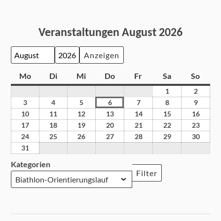
Veranstaltungen August 2026
Monat
Jahr
Mo
Di
Mi
Do
Fr
Sa
So
1
2
3
4
5
6
7
8
9
10
11
12
13
14
15
16
17
18
19
20
21
22
23
24
25
26
27
28
29
30
31
Kategorien
Filter