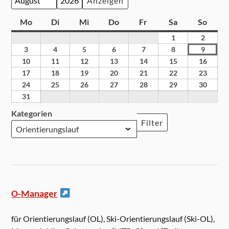
Monat
Jahr
Mo
Di
Mi
Do
Fr
Sa
So
1
2
3
4
5
6
7
8
9
10
11
12
13
14
15
16
17
18
19
20
21
22
23
24
25
26
27
28
29
30
31
Kategorien
Filter
O-Manager
für Orientierungslauf (OL), Ski-Orientierungslauf (Ski-OL),