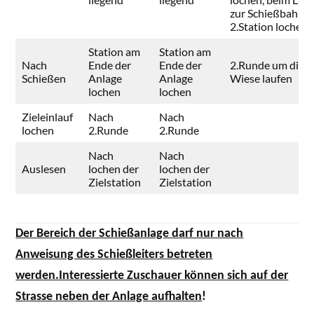
zur Schießbahn
2.Station lochen
Station am
Station am
Nach
Ende der
Ende der
2.Runde um die
Schießen
Anlage
Anlage
Wiese laufen
lochen
lochen
Zieleinlauf
Nach
Nach
lochen
2.Runde
2.Runde
Nach
Nach
Auslesen
lochen der
lochen der
Zielstation
Zielstation
Der Bereich der Schießanlage darf nur nach
Anweisung des Schießleiters betreten
werden.Interessierte Zuschauer können sich auf der
Strasse neben der Anlage aufhalten
!