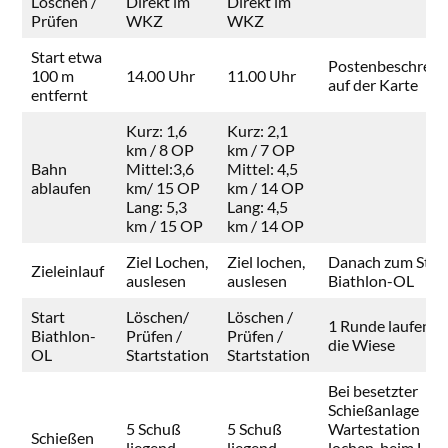
Löschen /
Direkt im
Direkt im
Prüfen
WKZ
WKZ
Start etwa
Postenbeschreib
100 m
14.00 Uhr
11.00 Uhr
auf der Karte
entfernt
Kurz: 1,6
Kurz: 2,1
km / 8 OP
km / 7 OP
Bahn
Mittel:3,6
Mittel: 4,5
ablaufen
km/ 15 OP
km / 14 OP
Lang: 5,3
Lang: 4,5
km / 15 OP
km / 14 OP
Ziel Lochen,
Ziel lochen,
Danach zum Star
Zieleinlauf
auslesen
auslesen
Biathlon-OL
Start
Löschen/
Löschen /
1 Runde laufen 
Biathlon-
Prüfen /
Prüfen /
die Wiese
OL
Startstation
Startstation
Bei besetzter
Schießanlage
5 Schuß
5 Schuß
Wartestation
Schießen
liegend
liegend
lochen, beim Lau