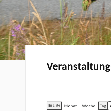
Veranstaltung
Monat
Woche
Tag
Liste
M
T
J
Ansicht