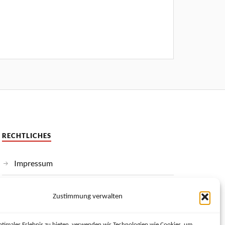
RECHTLICHES
Impressum
Datenschutzerklärung
Zustimmung verwalten
Haftungsausschluss
ptimales Erlebnis zu bieten, verwenden wir Technologien wie Cookies, um