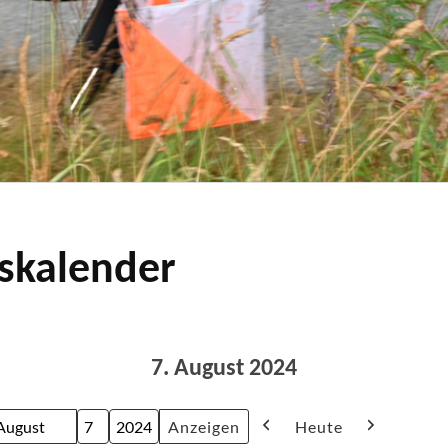
skalender
7. August 2024
Heute
onat
ag
ahr
Zurück
Weiter