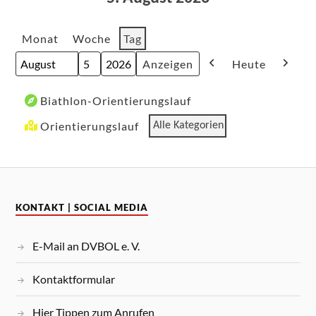
Monat
Woche
Tag
Heute
Monat
Tag
Jahr
Zurück
Weite
Veranstaltungskategorien
Biathlon-Orientierungslauf
Orientierungslauf
Alle Kategorien
KONTAKT | SOCIAL MEDIA
E-Mail an DVBOL e. V.
Kontaktformular
Hier Tippen zum Anrufen