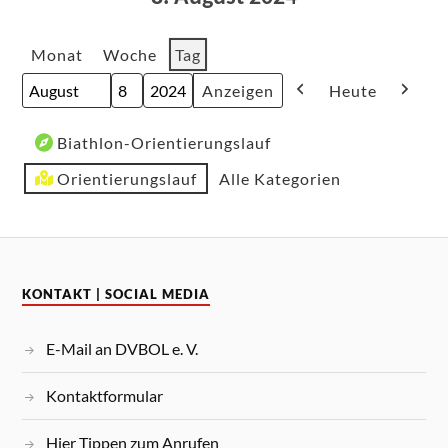
Monat
Woche
Tag
Heute
Monat
Tag
Jahr
Zurück
Weite
Veranstaltungskategorien
Biathlon-Orientierungslauf
Orientierungslauf
Alle Kategorien
KONTAKT | SOCIAL MEDIA
E-Mail an DVBOL e. V.
Kontaktformular
Hier Tippen zum Anrufen