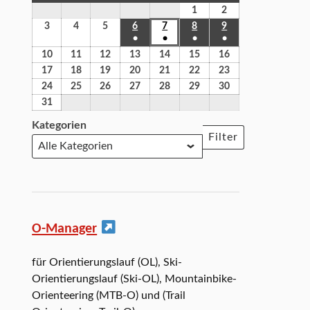
1
2
3
4
5
6
7
8
9
●
●
●
●
10
11
12
13
14
15
16
17
18
19
20
21
22
23
24
25
26
27
28
29
30
31
Kategorien
Filter
O-Manager
für Orientierungslauf (OL), Ski-
Orientierungslauf (Ski-OL), Mountainbike-
Orienteering (MTB-O) und (Trail