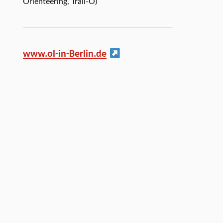
Orienteering, Trail-O)
www.ol-in-Berlin.de