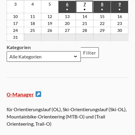
3
4
5
6
7
8
9
●
●
●
●
10
11
12
13
14
15
16
17
18
19
20
21
22
23
24
25
26
27
28
29
30
31
Kategorien
Filter
O-Manager
für Orientierungslauf (OL), Ski-Orientierungslauf (Ski-OL),
Mountainbike-Orienteering (MTB-O) und (Trail
Orienteering, Trail-O)