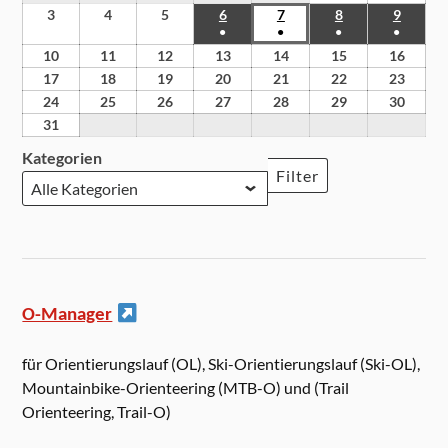
3
4
5
6
7
8
9
●
●
●
●
10
11
12
13
14
15
16
17
18
19
20
21
22
23
24
25
26
27
28
29
30
31
Kategorien
Filter
O-Manager
für Orientierungslauf (OL), Ski-Orientierungslauf (Ski-OL),
Mountainbike-Orienteering (MTB-O) und (Trail
Orienteering, Trail-O)