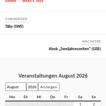
ADMIN
MÄRZ 4, 2024
VORHERIGER
Täby (SWE)
NÄCHSTER
Kiosk „Zweijahreszeiten” (GER)
Veranstaltungen August 2026
Monat
Jahr
Mo
Di
Mi
Do
Fr
Sa
So
1
2