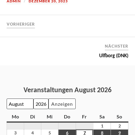
ADMIN
DEZEMBER 20, 2023
VORHERIGER
NÄCHSTER
Ulfborg (DNK)
Veranstaltungen August 2026
Monat
Jahr
Mo
Di
Mi
Do
Fr
Sa
So
1
2
3
4
5
6
7
8
9